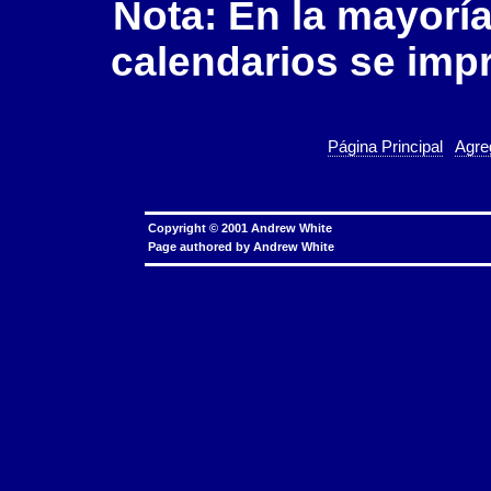
Nota: En la mayorí
calendarios se impr
Página Principal
Agre
Copyright © 2001 Andrew White
Page authored by
Andrew White
Calendario 2015, 2015 Calendario, Calendario
2015, Calendario perpetuo, Próximos 26 Seman
calendars, 2014 calender, calandar, kalendar,
día de la semana nací?, canlendar, calendor, pe
Calendario, calendars 2014 2015, Calendario 2
2015 calandar, kalendor, calendari perpetu, fre
maker, creator, creater, yearly, this year, last y
Calendario, calendari, 月歷, 月曆, 月历, 日歷, 日曆, 日
שנה, कैलेंडर, lịch, koledar, kalendár, calendaristic, calendário, kalendarz, kalendorius, kalendārs, カレンダー,
calandars, callender, fre calender, Enero, Febre
Octubre, Noviembre, Diciembre, Do, Lu, Ma, Mi, Ju, Vi, Sá ما كان لي يوم ولدت؟ К
¿Quin dia va ser que va néixer? koji dan mi je
Welke dag werd ik geboren? what day was I bo